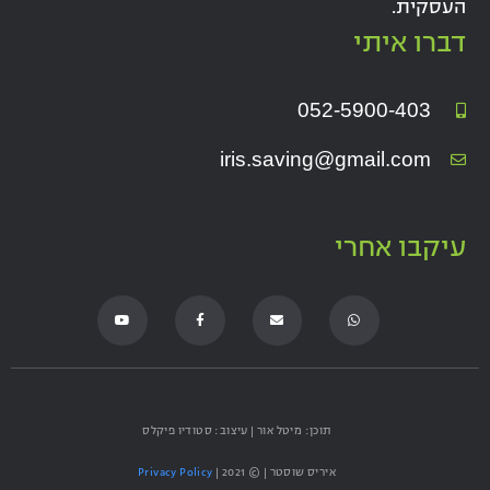
העסקית.
דברו איתי
052-5900-403
iris.saving@gmail.com
עיקבו אחרי
Y
F
E
W
o
a
n
h
u
c
v
a
t
e
e
t
u
b
l
s
b
o
o
a
e
o
p
p
k
e
p
-
f
תוכן: מיטל אור | עיצוב: סטודיו פיקלס
איריס שוסטר | © 2021 |
Privacy Policy