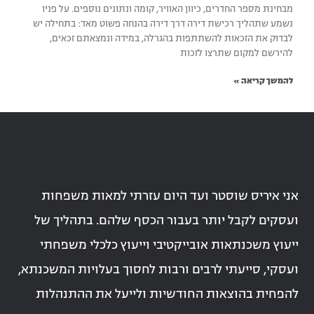
מבחינת מספר החדרים, כיוון האוויר, קומה ונתונים נוספים. על פניו
נשמע שתהליך רכישת דירה דרך דירה בהנחה פשוט מאד: בתחילה יש
לבדוק את הזכאות להשתתפות בהגרלה, במידה ונמצאתם זכאים,
להירשם למקום שתרצו לזכות
להמשך קריאה »
אני איריס שוסטר ועד היום עזרתי למאות משפחות
ועסקים לקבל יותר בעבור הכסף שלהם. בתהליך של
ייעוץ משכנתאות אובייקטיבי וייעוץ כלכלי משפחתי
ועסקי, סייעתי לרבים ורבות לחסוך בעלויות המשכנתא,
להפחית בהוצאות החודשיות ולייעל את ההתנהלות