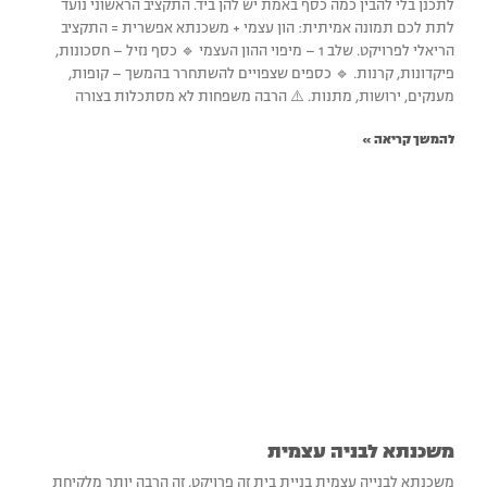
לתכנן בלי להבין כמה כסף באמת יש להן ביד. התקציב הראשוני נועד
לתת לכם תמונה אמיתית: הון עצמי + משכנתא אפשרית = התקציב
הריאלי לפרויקט. שלב 1 – מיפוי ההון העצמי 🔹 כסף נזיל – חסכונות,
פיקדונות, קרנות. 🔹 כספים שצפויים להשתחרר בהמשך – קופות,
מענקים, ירושות, מתנות. ⚠️ הרבה משפחות לא מסתכלות בצורה
להמשך קריאה »
משכנתא לבניה עצמית
משכנתא לבנייה עצמית בניית בית זה פרויקט, זה הרבה יותר מלקיחת