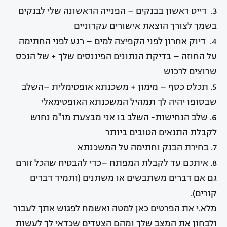
3. דייט ראשון בבנקים –
הפנייה הראשונה שלי לבנקים
בשמך לצורך הוצאת אישורים עקרוניים
4. דיוק אחרון לפני הקפיצה למים –
רגע לפני החתימה
על החוזה – בדיקת הנתונים הפיננסים שלך + של הנכס
שרוצים לרכוש
5. תכלס כסף – מימון + משכנתא אופטימלית –
השלב
שבסופו יהיה לך תמהיל המשכנתא האופטימאלי
6. שלב הנחישות-
השלב בו אני מבצעת מו"מ נחוש
לקבלת התנאים הטובים ביותר
7. בחירת הבנק וחתימה על המשכנתא
8. איתכם עד לקבלת המפתח –
כדי להבטיח שהכל זורם
גם אם דברים משתבשים או משתנים (ותמיד דברים
קורים).
מלא.י את הפרטים כאן למטה ואשמח לפגוש אתך לעבור
ולבחון את המצב שלך ומהם הצעדים שכדאי לך לעשות