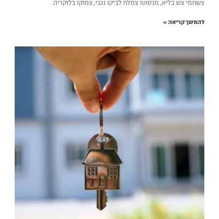
צשחמי צש בליא, מנסוטו צמלח לביקו ננבי, צמוקו בלוקריה.
להמשך קריאה »