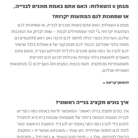
מבחן 6 השאלות: האם אתם באמת מוכנים לבנייה,
או שמחכות לכם הפתעות יקרות?
מבחן 6 השאלות: האם אתם באמת מוכנים לבנייה, או שמחכות לכם
הפתעות יקרות? 🔍 לפני שמתחילים לבנות – שווה לבדוק את המוכנות
שלכם. הערכות נכונה יכולה לחסוך לכם הרבה כאב ראש (ולפעמים גם
מאות אלפי שקלים). הכנתי לכם מבחן קצר של 6 שאלות בלבד שיעזור
לכם להבין עד כמה אתם מוכנים כלכלית לפרויקט הבנייה, והאם אתם
חשופים להוצאות בלתי צפויות שיכולות לגרום לכם לחריגות
משמעותיות מהתקציב. תענו בכנות, המבחן הזה בשבילכם 🙂 (התוצאות
נשארות אצלכם,
להמשך קריאה »
איך בונים תקציב בנייה ראשוני?
איך בונים תקציב בנייה ראשוני -המאפשר לדעת באמת כמה כסף יש
לבנייה הטעות הנפוצה ביותר של משפחות שבונות בית היא להתחיל
לתכנן בלי להבין כמה כסף באמת יש להן ביד. התקציב הראשוני נועד
לתת לכם תמונה אמיתית: הון עצמי + משכנתא אפשרית = התקציב
הריאלי לפרויקט. שלב 1 – מיפוי ההון העצמי 🔹 כסף נזיל – חסכונות,