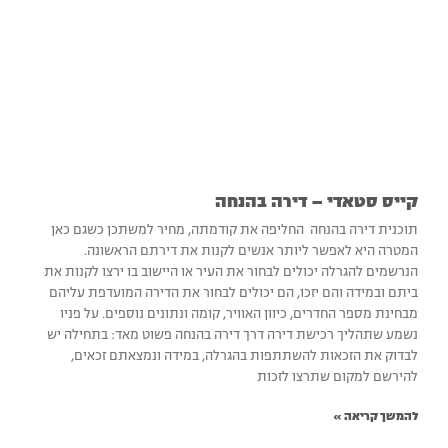
קייס סטאדי – דירה בהנחה
תוכנית דירה בהנחה החליפה את קודמתה, מחיר למשתכן כשגם כאן
המטרה היא לאפשר ליותר אנשים לקנות את דירתם הראשונה.
הנרשמים להגרלה יכולים לבחור את העיר או היישוב בו ירצו לקנות את
ביתם ובמידה והם יזכו, הם יכולים לבחור את הדירה המועדפת עליהם
מבחינת מספר החדרים, כיוון האוויר, קומה ונתונים נוספים. על פניו
נשמע שתהליך רכישת דירה דרך דירה בהנחה פשוט מאד: בתחילה יש
לבדוק את הזכאות להשתתפות בהגרלה, במידה ונמצאתם זכאים,
להירשם למקום שתרצו לזכות
להמשך קריאה »