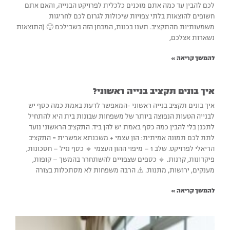
לכם להבין עד כמה אתם מוכנים כלכלית לפרויקט הבנייה, והאם אתם
חשופים להוצאות בלתי צפויות שיכולות לגרום לכם לחריגות
משמעותיות מהתקציב. תענו בכנות, המבחן הזה בשבילכם 🙂 (התוצאות
נשארות אצלכם,
להמשך קריאה »
איך בונים תקציב בנייה ראשוני?
איך בונים תקציב בנייה ראשוני -המאפשר לדעת באמת כמה כסף יש
לבנייה הטעות הנפוצה ביותר של משפחות שבונות בית היא להתחיל
לתכנן בלי להבין כמה כסף באמת יש להן ביד. התקציב הראשוני נועד
לתת לכם תמונה אמיתית: הון עצמי + משכנתא אפשרית = התקציב
הריאלי לפרויקט. שלב 1 – מיפוי ההון העצמי 🔹 כסף נזיל – חסכונות,
פיקדונות, קרנות. 🔹 כספים שצפויים להשתחרר בהמשך – קופות,
מענקים, ירושות, מתנות. ⚠️ הרבה משפחות לא מסתכלות בצורה
להמשך קריאה »