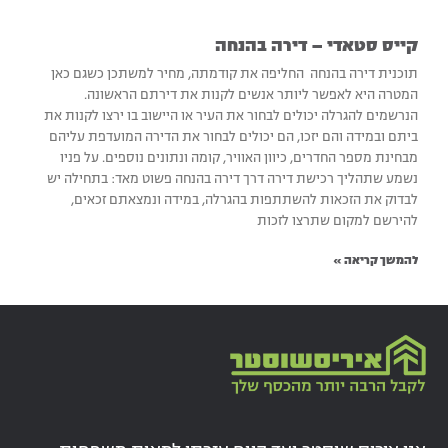
קייס סטאדי – דירה בהנחה
תוכנית דירה בהנחה החליפה את קודמתה, מחיר למשתכן כשגם כאן
המטרה היא לאפשר ליותר אנשים לקנות את דירתם הראשונה.
הנרשמים להגרלה יכולים לבחור את העיר או היישוב בו ירצו לקנות את
ביתם ובמידה והם יזכו, הם יכולים לבחור את הדירה המועדפת עליהם
מבחינת מספר החדרים, כיוון האוויר, קומה ונתונים נוספים. על פניו
נשמע שתהליך רכישת דירה דרך דירה בהנחה פשוט מאד: בתחילה יש
לבדוק את הזכאות להשתתפות בהגרלה, במידה ונמצאתם זכאים,
להירשם למקום שתרצו לזכות
להמשך קריאה »