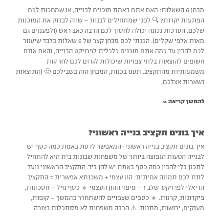
מבחן 6 השאלות: האם אתם באמת מוכנים לבנייה, או שמחכות לכם
הפתעות יקרות? 🔍 לפני שמתחילים לבנות – שווה לבדוק את המוכנות
שלכם. הערכות נכונה יכולה לחסוך לכם הרבה כאב ראש (ולפעמים גם
מאות אלפי שקלים). הכנתי לכם מבחן קצר של 6 שאלות בלבד שיעזור
לכם להבין עד כמה אתם מוכנים כלכלית לפרויקט הבנייה, והאם אתם
חשופים להוצאות בלתי צפויות שיכולות לגרום לכם לחריגות
משמעותיות מהתקציב. תענו בכנות, המבחן הזה בשבילכם 🙂 (התוצאות
נשארות אצלכם,
להמשך קריאה »
איך בונים תקציב בנייה ראשוני?
איך בונים תקציב בנייה ראשוני -המאפשר לדעת באמת כמה כסף יש
לבנייה הטעות הנפוצה ביותר של משפחות שבונות בית היא להתחיל
לתכנן בלי להבין כמה כסף באמת יש להן ביד. התקציב הראשוני נועד
לתת לכם תמונה אמיתית: הון עצמי + משכנתא אפשרית = התקציב
הריאלי לפרויקט. שלב 1 – מיפוי ההון העצמי 🔹 כסף נזיל – חסכונות,
פיקדונות, קרנות. 🔹 כספים שצפויים להשתחרר בהמשך – קופות,
מענקים, ירושות, מתנות. ⚠️ הרבה משפחות לא מסתכלות בצורה