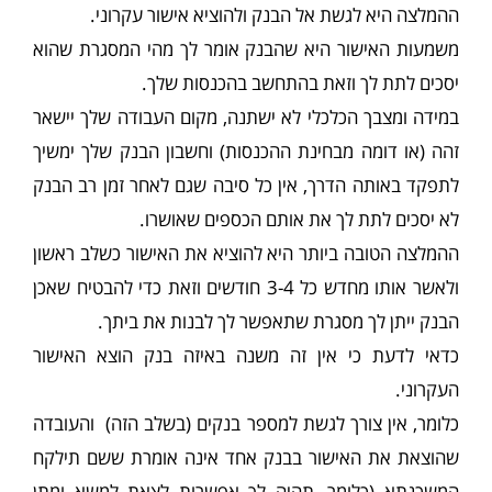
ההמלצה היא לגשת אל הבנק ולהוציא אישור עקרוני.
משמעות האישור היא שהבנק אומר לך מהי המסגרת שהוא
יסכים לתת לך וזאת בהתחשב בהכנסות שלך.
במידה ומצבך הכלכלי לא ישתנה, מקום העבודה שלך יישאר
זהה (או דומה מבחינת ההכנסות) וחשבון הבנק שלך ימשיך
לתפקד באותה הדרך, אין כל סיבה שגם לאחר זמן רב הבנק
לא יסכים לתת לך את אותם הכספים שאושרו.
ההמלצה הטובה ביותר היא להוציא את האישור כשלב ראשון
ולאשר אותו מחדש כל 3-4 חודשים וזאת כדי להבטיח שאכן
הבנק ייתן לך מסגרת שתאפשר לך לבנות את ביתך.
כדאי לדעת כי אין זה משנה באיזה בנק הוצא האישור
העקרוני.
כלומר, אין צורך לגשת למספר בנקים (בשלב הזה) והעובדה
שהוצאת את האישור בבנק אחד אינה אומרת ששם תילקח
המשכנתא (כלומר, תהיה לך אפשרות לצאת למשא ומתן