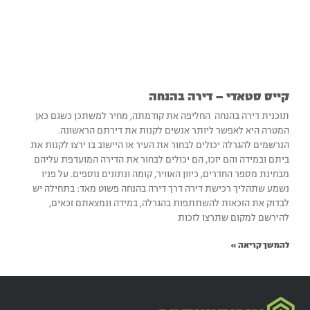
קייס סטאדי – דירה בהנחה
תוכנית דירה בהנחה החליפה את קודמתה, מחיר למשתכן כשגם כאן
המטרה היא לאפשר ליותר אנשים לקנות את דירתם הראשונה.
הנרשמים להגרלה יכולים לבחור את העיר או היישוב בו ירצו לקנות את
ביתם ובמידה והם יזכו, הם יכולים לבחור את הדירה המועדפת עליהם
מבחינת מספר החדרים, כיוון האוויר, קומה ונתונים נוספים. על פניו
נשמע שתהליך רכישת דירה דרך דירה בהנחה פשוט מאד: בתחילה יש
לבדוק את הזכאות להשתתפות בהגרלה, במידה ונמצאתם זכאים,
להירשם למקום שתרצו לזכות
להמשך קריאה »