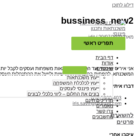
דילוג לתוכן
bussiness_new2
מאת
20/07/2021
/
idit
תפריט ראשי
דף הבית
אודות
אני איריס שוסטר ועד היום עזרתי למאות משפחות ועסקים לקבל יותר
שירותים
המשכנתא, להפחית בהוצאות החודשיות ולייעל את ההתנהלות העסקי
ייעוץ משכנתאות
ייעוץ לכלכלת המשפחה
דברו איתי
ייעוץ פיננסי לעסקים
בונים את החלום – ליווי כלכלי לבונים
052-5900-403
מדריכים חינם
iris.saving@gmail.com
מאמרים
צרו קשר
להשארת
מחשבונים
פרטים
עיקבו אחרי