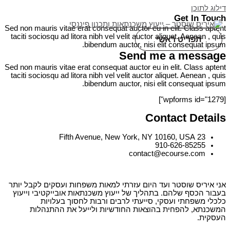
דילוג לתוכן
Get In Touch
Sed non mauris vitae erat consequat auctor eu in elit. Class aptent
taciti sociosqu ad litora nibh vel velit auctor aliquet. Aenean , quis
תפריט ראשי
bibendum auctor, nisi elit consequat ipsum.
Send me a message
Sed non mauris vitae erat consequat auctor eu in elit. Class aptent
taciti sociosqu ad litora nibh vel velit auctor aliquet. Aenean , quis
bibendum auctor, nisi elit consequat ipsum.
[wpforms id="1279"]
Contact Details
23 Fifth Avenue, New York, NY 10160, USA
910-626-85255
contact@ecourse.com
אני איריס שוסטר ועד היום עזרתי למאות משפחות ועסקים לקבל יותר
בעבור הכסף שלהם. בתהליך של ייעוץ משכנתאות אובייקטיבי וייעוץ
כלכלי משפחתי ועסקי, סייעתי לרבים ורבות לחסוך בעלויות
המשכנתא, להפחית בהוצאות החודשיות ולייעל את ההתנהלות
העסקית.