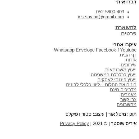
דברו איתי
052-5900-403
iris.saving@gmail.com
להשארת
פרטים
עיקבו אחרי
Whatsapp
Envelope
Facebook-f
Youtube
דף הבית
אודות
שירותים
ייעוץ משכנתאות
ייעוץ לכלכלת המשפחה
ייעוץ פיננסי לעסקים
בונים את החלום – ליווי כלכלי לבונים
מדריכים חינם
מאמרים
צרו קשר
מחשבונים
תוכן: מיטל אור | עיצוב: סטודיו פיקלס
איריס שוסטר | © 2021 |
Privacy Policy