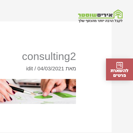
ילוג
תוכן
consulting2
מאת
04/03/2021
/
idit
להשארת
פרטים