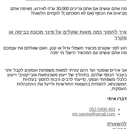
מה אתם עושים אם אתם צריכים 30,000 ש"ח לאירוע, מאיפה אתם
מביאים את הכסף (אם לא חסכתם )? לוקחים הלוואה?
איך לחסוך כמה מאות שקלים על פינוי מכונת כביסה או
מקרר
רגע לפני שקונים מכשיר חשמלי גדול או קטן, האם שאלתם את עצמכם
מה אתם עושים עם המכשיר הישן? מי יפנה
אני איריס שוסטר ועד היום עזרתי למאות משפחות ועסקים לקבל יותר
בעבור הכסף שלהם. בתהליך של ייעוץ משכנתאות אובייקטיבי וייעוץ
כלכלי משפחתי ועסקי, סייעתי לרבים ורבות לחסוך בעלויות
המשכנתא, להפחית בהוצאות החודשיות ולייעל את ההתנהלות
העסקית.
דברו איתי
052-5900-403
iris.saving@gmail.com
להשארת