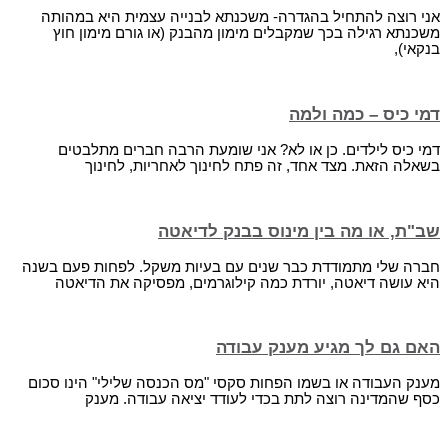
אני רוצה להתחיל בהגדרה- משכנתא לבנייה עצמית היא במהותה
משכנתא רגילה בכך שמקבלים מימון מהבנק (או גורם מימון חוץ
בנקאי),
דמי כיס – כמה ולמה
דמי כיס לילדים. כן או לא? אני שומעת הרבה חברים מתלבטים
בשאלה הזאת. מצד אחד, זה פתח לחינוך לאחריות, לחינוך
שב"ת, או מה בין מינוס בבנק לדיאטה
חברה שלי מתמודדת כבר שנים עם בעיות משקל. לפחות פעם בשנה
היא עושה דיאטה, יורדת כמה קילוגרמים, מפסיקה את הדיאטה
האם גם לך מגיע מענק עבודה
מענק העבודה או בשמו הפחות סקסי "מס הכנסה שלילי" הינו סכום
כסף שהמדינה רוצה לתת בכדי לעודד יציאה עבודה. מענק