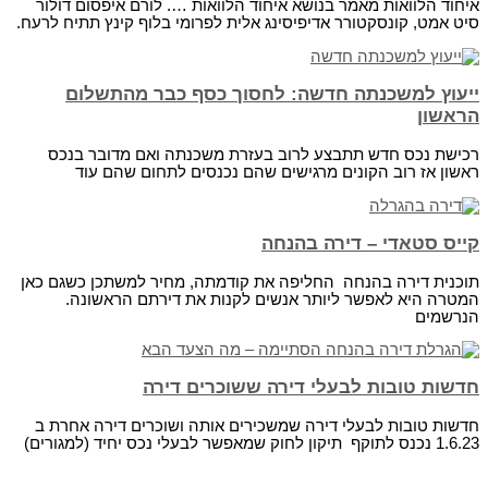
איחוד הלוואות מאמר בנושא איחוד הלוואות …. לורם איפסום דולור
סיט אמט, קונסקטורר אדיפיסינג אלית לפרומי בלוף קינץ תתיח לרעח.
ייעוץ למשכנתה חדשה: לחסוך כסף כבר מהתשלום
הראשון‏
רכישת נכס חדש תתבצע לרוב בעזרת משכנתה ואם מדובר בנכס
ראשון אז רוב הקונים מרגישים שהם נכנסים לתחום שהם עוד
קייס סטאדי – דירה בהנחה
תוכנית דירה בהנחה החליפה את קודמתה, מחיר למשתכן כשגם כאן
המטרה היא לאפשר ליותר אנשים לקנות את דירתם הראשונה.
הנרשמים
חדשות טובות לבעלי דירה ששוכרים דירה
חדשות טובות לבעלי דירה שמשכירים אותה ושוכרים דירה אחרת ב
1.6.23 נכנס לתוקף תיקון לחוק שמאפשר לבעלי נכס יחיד (למגורים)