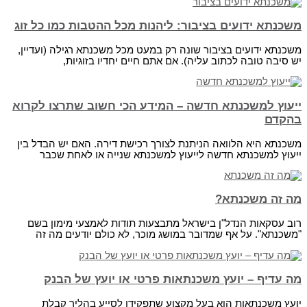
משכנתא ידועים בציבור: ליהנות מכל ההטבות כמו כל זוג
משכנתא ידועים בציבור שונה רק במעט מכל משכנתא רגילה (ועדיין,
יש סיבה טובה לכתוב עליה). אם אתם חיים יחדיו בזוגיות,
ייעוץ למשכנתא חדשה – המידע הכי חשוב שתרצו לקרוא
בהקדם
משכנתא היא הלוואה הניתנת לצורך רכישת דירה. האם יש הבדל בין
ייעוץ למשכנתא חדשה לייעוץ למשכנתא שנייה או לאחת שכבר
מה זה משכנתא?
רוב עסקאות הנדל"ן בישראל מתבצעות תודות לאמצעי מימון בשם
"משכנתא". על אף שמדובר במושג מוכר, לא כולם יודעים מה זה
מה עדיף – יועץ משכנתאות פרטי או יועץ של הבנק
יועץ משכנתאות הוא בעל מקצוע שתפקידו לסייע בהליך קבלת