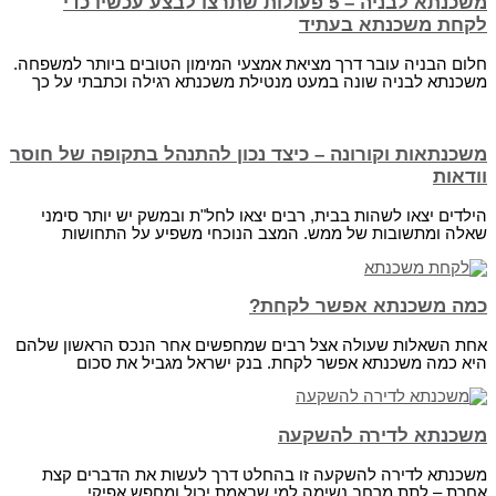
משכנתא לבניה – 5 פעולות שתרצו לבצע עכשיו כדי
לקחת משכנתא בעתיד
חלום הבניה עובר דרך מציאת אמצעי המימון הטובים ביותר למשפחה.
משכנתא לבניה שונה במעט מנטילת משכנתא רגילה וכתבתי על כך
משכנתאות וקורונה – כיצד נכון להתנהל בתקופה של חוסר
וודאות
הילדים יצאו לשהות בבית, רבים יצאו לחל"ת ובמשק יש יותר סימני
שאלה ומתשובות של ממש. המצב הנוכחי משפיע על התחושות
כמה משכנתא אפשר לקחת?
אחת השאלות שעולה אצל רבים שמחפשים אחר הנכס הראשון שלהם
היא כמה משכנתא אפשר לקחת. בנק ישראל מגביל את סכום
משכנתא לדירה להשקעה
משכנתא לדירה להשקעה זו בהחלט דרך לעשות את הדברים קצת
אחרת – לתת מרחב נשימה למי שבאמת יכול ומחפש אפיקי