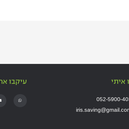
 איתי
עיקבו אח
E
W
052-5900-40
n
h
v
a
e
t
iris.saving@gmail.co
l
s
o
a
p
p
e
p