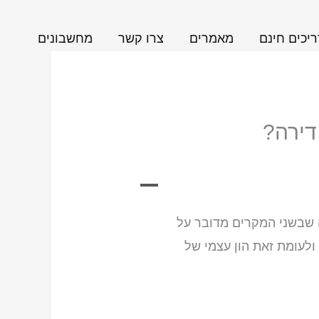
יכים חינם
מאמרים
צרו קשר
מחשבונים
דירה?
A
ה שבשני המקרים מדובר על
נכס ראשון שעומד להיות בבעלותכם, תצטרכו הון עצמי למשכנתא לבנייה עצמית בגובה 30% ולעומת זאת הון עצמי של