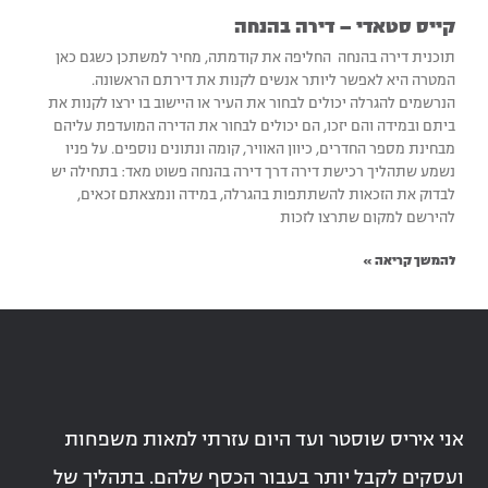
קייס סטאדי – דירה בהנחה
תוכנית דירה בהנחה החליפה את קודמתה, מחיר למשתכן כשגם כאן
המטרה היא לאפשר ליותר אנשים לקנות את דירתם הראשונה.
הנרשמים להגרלה יכולים לבחור את העיר או היישוב בו ירצו לקנות את
ביתם ובמידה והם יזכו, הם יכולים לבחור את הדירה המועדפת עליהם
מבחינת מספר החדרים, כיוון האוויר, קומה ונתונים נוספים. על פניו
נשמע שתהליך רכישת דירה דרך דירה בהנחה פשוט מאד: בתחילה יש
לבדוק את הזכאות להשתתפות בהגרלה, במידה ונמצאתם זכאים,
להירשם למקום שתרצו לזכות
להמשך קריאה »
אני איריס שוסטר ועד היום עזרתי למאות משפחות
ועסקים לקבל יותר בעבור הכסף שלהם. בתהליך של