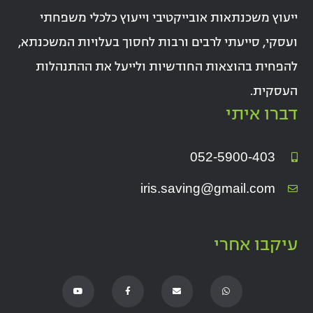
ייעוץ משכנתאות אובייקטיבי וייעוץ כלכלי משפחתי
ועסקי, סייעתי לרבים ורבות לחסוך בעלויות המשכנתא,
להפחית בהוצאות החודשיות ולייעל את ההתנהלות
העסקית.
דברו איתי
052-5900-403
iris.saving@gmail.com
עיקבו אחרי
Y
F
E
W
o
a
n
h
u
c
v
a
t
e
e
t
u
b
l
s