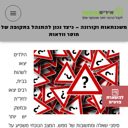
ילוג
תפריט
תוכן
ראשי
משכנתאות וקורונה – כיצד נכון להתנהל בתקופה של
חוסר וודאות
הילדים
יצאו
לשהות
בבית,
רבים יצאו
להשארת
לחל"ת
פרטים
ובמשק
יש יותר
סימני שאלה ומתשובות של ממש. המצב הנוכחי משפיע על