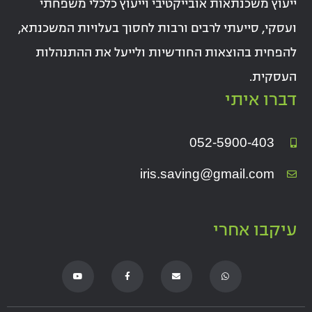
ייעוץ משכנתאות אובייקטיבי וייעוץ כלכלי משפחתי
ועסקי, סייעתי לרבים ורבות לחסוך בעלויות המשכנתא,
להפחית בהוצאות החודשיות ולייעל את ההתנהלות
העסקית.
דברו איתי
052-5900-403
iris.saving@gmail.com
עיקבו אחרי
Y
F
E
W
o
a
n
h
u
c
v
a
t
e
e
t
u
b
l
s
b
o
o
a