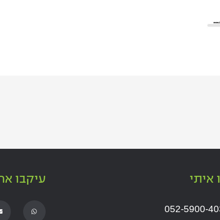
 איתי
עיקבו אח
E
W
052-5900-40
n
h
v
a