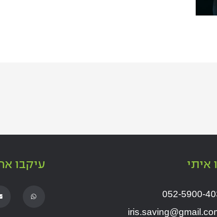
 איתי
עיקבו אח
E
W
052-5900-40
n
h
v
a
e
t
iris.saving@gmail.co
l
s
o
a