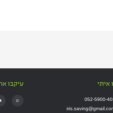
 איתי
עיקבו אח
E
W
052-5900-40
n
h
v
a
e
t
iris.saving@gmail.co
l
s
o
a